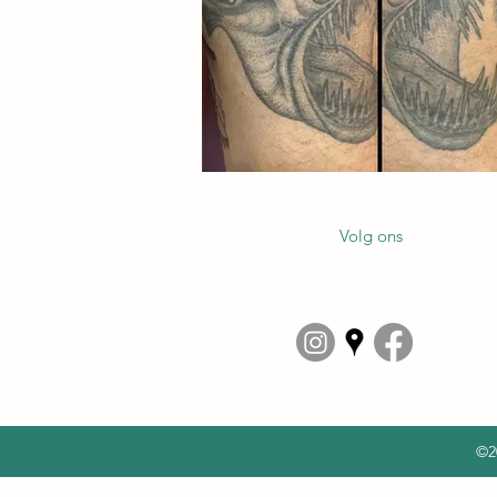
Volg ons
©2