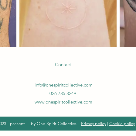
Contact
info@onespiritcollective.com
026 785 3249
www.onespiritcollective.com
023 - present by One Spirit Collective.
Privacy policy
|
Cookie policy